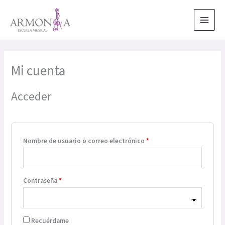
Ir
al
contenido
Mi cuenta
Acceder
Obligatorio
Nombre de usuario o correo electrónico
*
Obligatorio
Contraseña
*
Recuérdame