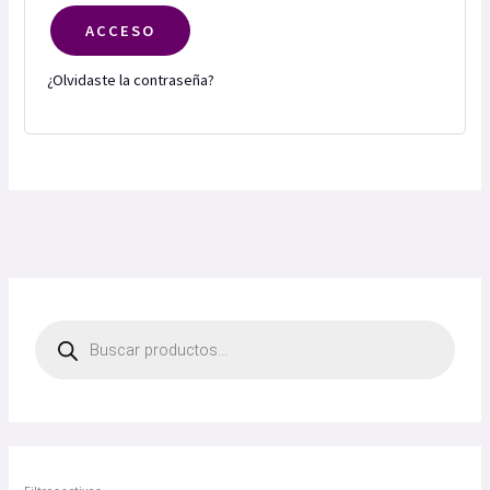
ACCESO
¿Olvidaste la contraseña?
B
ú
s
q
u
e
d
a
d
e
p