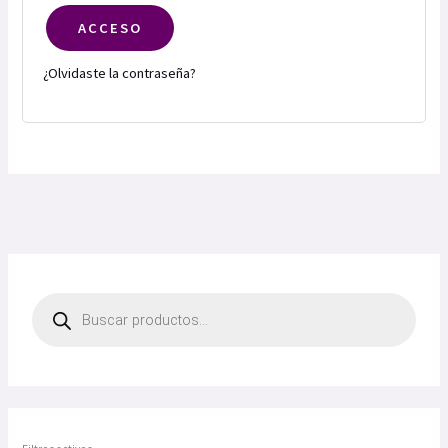
ACCESO
¿Olvidaste la contraseña?
B
ú
s
q
u
e
d
a
d
e
p