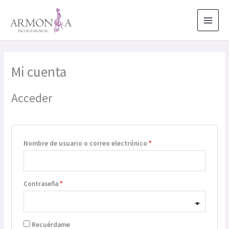
Ir
al
contenido
Mi cuenta
Acceder
Obligatorio
Nombre de usuario o correo electrónico
*
Obligatorio
Contraseña
*
Recuérdame