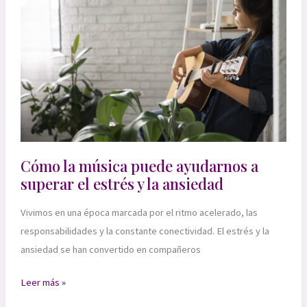
dos
canciones
se
convierten
en
una
Cómo la música puede ayudarnos a
superar el estrés y la ansiedad
Vivimos en una época marcada por el ritmo acelerado, las
responsabilidades y la constante conectividad. El estrés y la
ansiedad se han convertido en compañeros
Cómo
Leer más »
la