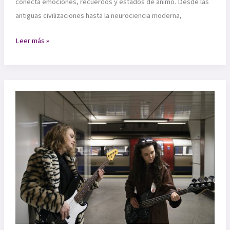
conecta emociones, recuerdos y estados de ánimo. Desde las
antiguas civilizaciones hasta la neurociencia moderna,
El
Leer más »
Impacto
de
la
Música
en
la
Salud
Mental:
Más
Allá
de
la
Terapia