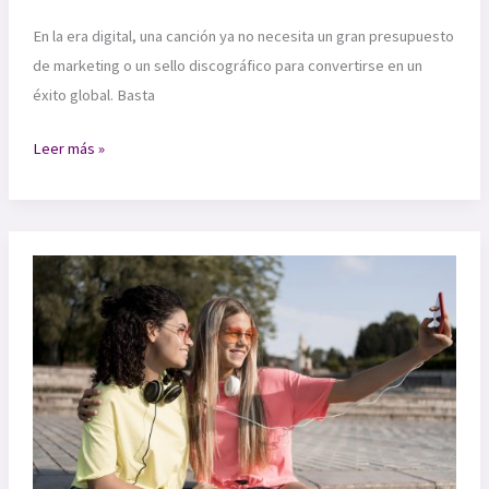
En la era digital, una canción ya no necesita un gran presupuesto
de marketing o un sello discográfico para convertirse en un
éxito global. Basta
El
Leer más »
fenómeno
de
los
memes
musicales:
cómo
las
canciones
se
vuelven
virales