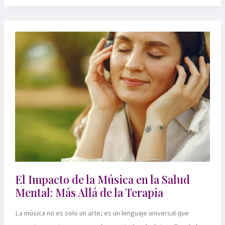
música
puede
ayudarnos
a
superar
el
estrés
y
la
ansiedad
El Impacto de la Música en la Salud
Mental: Más Allá de la Terapia
La música no es solo un arte; es un lenguaje universal que