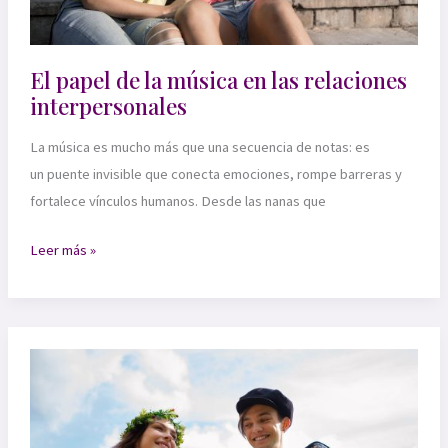
El papel de la música en las relaciones
interpersonales
La música es mucho más que una secuencia de notas: es
un puente invisible que conecta emociones, rompe barreras y
fortalece vínculos humanos. Desde las nanas que
El
Leer más »
papel
de
la
música
en
las
relaciones