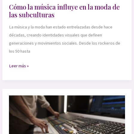
Cómo la música influye en la moda de
las subculturas
La música y la moda han estado entrelazadas desde hace
décadas, creando identidades visuales que definen
generaciones y movimientos sociales. Desde los rockeros de
los 50 hasta
Cómo
Leer más »
la
música
influye
en
la
moda
de
las