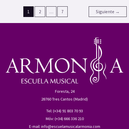
la
1
2
…
7
Siguiente
→
identidad
cultural
de
una
nación
Foresta, 24
28760 Tres Cantos (Madrid)
Tel: (+34) 91 803 70 93
Móv: (+34) 666 336 210
E-mail:
info@escuelamusicalarmonia.com