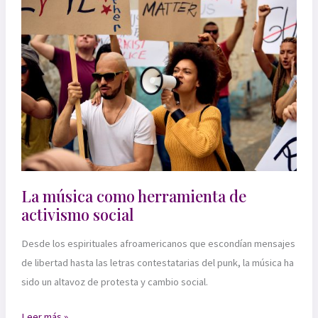
musical:
detrás
de
las
pistas
que
amamos
La música como herramienta de
activismo social
Desde los espirituales afroamericanos que escondían mensajes
de libertad hasta las letras contestatarias del punk, la música ha
sido un altavoz de protesta y cambio social.
La
Leer más »