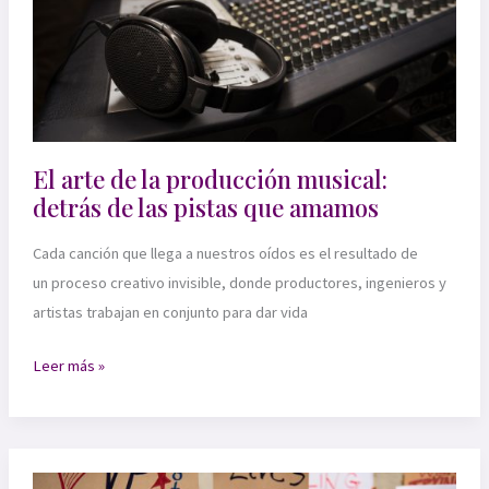
subculturas
El arte de la producción musical:
detrás de las pistas que amamos
Cada canción que llega a nuestros oídos es el resultado de
un proceso creativo invisible, donde productores, ingenieros y
artistas trabajan en conjunto para dar vida
El
Leer más »
arte
de
la
producción