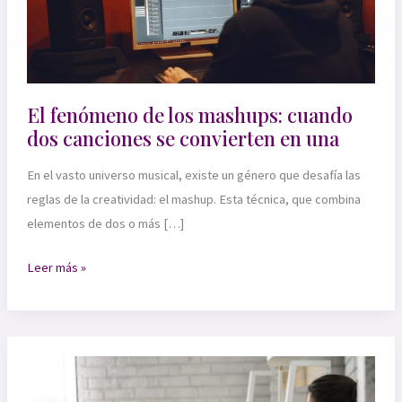
El fenómeno de los mashups: cuando
dos canciones se convierten en una
En el vasto universo musical, existe un género que desafía las
reglas de la creatividad: el mashup. Esta técnica, que combina
elementos de dos o más […]
El
Leer más »
fenómeno
de
los
mashups:
cuando