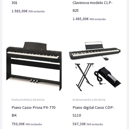
301
Clavinova modelo CLP-
825
1.983,00
€
IVA incluido
1.465,00
€
IVA incluido
Instrumentos de tecla
Instrumentos de tecla
Piano Casio Privia PX-770
Piano digital Casio CDP-
BK
S110
750,00
€
567,30
€
IVA incluido
IVA incluido