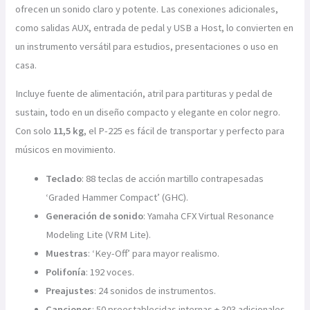
ofrecen un sonido claro y potente. Las conexiones adicionales,
como salidas AUX, entrada de pedal y USB a Host, lo convierten en
un instrumento versátil para estudios, presentaciones o uso en
casa.
Incluye fuente de alimentación, atril para partituras y pedal de
sustain, todo en un diseño compacto y elegante en color negro.
Con solo
11,5 kg
, el P-225 es fácil de transportar y perfecto para
músicos en movimiento.
Teclado
: 88 teclas de acción martillo contrapesadas
‘Graded Hammer Compact’ (GHC).
Generación de sonido
: Yamaha CFX Virtual Resonance
Modeling Lite (VRM Lite).
Muestras
: ‘Key-Off’ para mayor realismo.
Polifonía
: 192 voces.
Preajustes
: 24 sonidos de instrumentos.
Canciones
: 50 preestablecidas internas + 303 adicionales