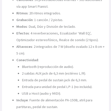
vía app Smart Pianist.
Ritmos
: 20 ritmos integrados.
Grabación
: 1 canción / 2 pistas.
Modos
: Dual, Dúo y División de teclado.
Efectos
: 4 reverberaciones, Ecualizador ‘Wall EQ’,
Optimizador estereofónico, Realce de sonido (2 tipos).
Altavoces
: 2 integrados de 7 W (diseño ovalado 12 x 8 cm +
5 cm).
Conectividad
:
Bluetooth (reproducción de audio).
2 salidas AUX jack de 6,3 mm (estéreo L/R).
Entrada de pedal de sustain jack de 6,3 mm.
Entrada para unidad de pedal LP-1 (no incluida).
USB a Host (audio y MIDI).
Incluye
: Fuente de alimentación PA-150B, atril para
partituras, pedal de sustain.