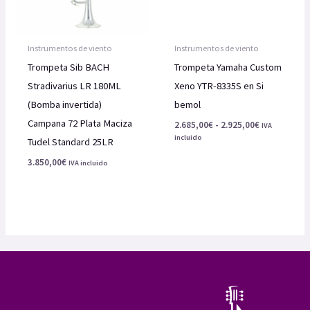
Instrumentos de viento
Instrumentos de viento
Trompeta Sib BACH
Trompeta Yamaha Custom
Stradivarius LR 180ML
Xeno YTR-8335S en Si
(Bomba invertida)
bemol
Campana 72 Plata Maciza
Rango
2.685,00
€
-
2.925,00
€
IVA
de
incluido
Tudel Standard 25LR
precios:
desde
3.850,00
€
IVA incluido
2.685,00€
hasta
2.925,00€