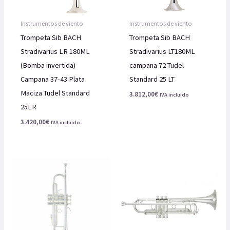
Instrumentos de viento
Instrumentos de viento
Trompeta Sib BACH
Trompeta Sib BACH
Stradivarius LR 180ML
Stradivarius LT180ML
(Bomba invertida)
campana 72 Tudel
Campana 37-43 Plata
Standard 25 LT
Maciza Tudel Standard
3.812,00
€
IVA incluido
25LR
3.420,00
€
IVA incluido