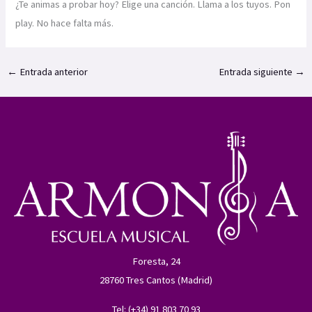
¿Te animas a probar hoy? Elige una canción. Llama a los tuyos. Pon
play. No hace falta más.
←
Entrada anterior
Entrada siguiente
→
Foresta, 24
28760 Tres Cantos (Madrid)
Tel: (+34) 91 803 70 93