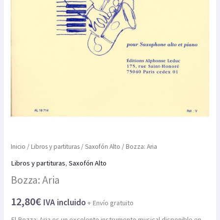
Inicio
/
Libros y partituras
/
Saxofón Alto
/ Bozza: Aria
Libros y partituras
,
Saxofón Alto
Bozza: Aria
12,80
€
IVA incluido
+ Envío gratuito
El Bozza: Aria es un excelente instrumento musical disponible en