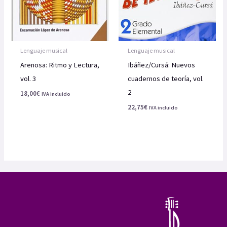
Lenguaje musical
Lenguaje musical
Arenosa: Ritmo y Lectura,
Ibáñez/Cursá: Nuevos
vol. 3
cuadernos de teoría, vol.
2
18,00
€
IVA incluido
22,75
€
IVA incluido