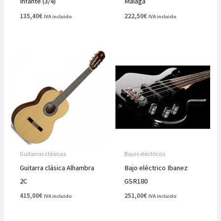
Infante (3/4)
Málaga
135,40
€
222,50
€
IVA incluido
IVA incluido
Guitarras clásicas
Bajos eléctricos
Guitarra clásica Alhambra
Bajo eléctrico Ibanez
2C
GSR180
415,00
€
251,00
€
IVA incluido
IVA incluido