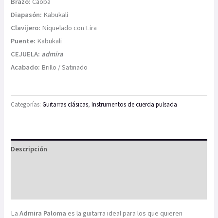
Brazo:
Caoba
Diapasón:
Kabukali
Clavijero:
Niquelado con Lira
Puente:
Kabukali
CEJUELA:
admira
Acabado:
Brillo / Satinado
Categorías:
Guitarras clásicas
,
Instrumentos de cuerda pulsada
Descripción
Información adicional
Valoraciones (0)
La
Admira Paloma
es la guitarra ideal para los que quieren