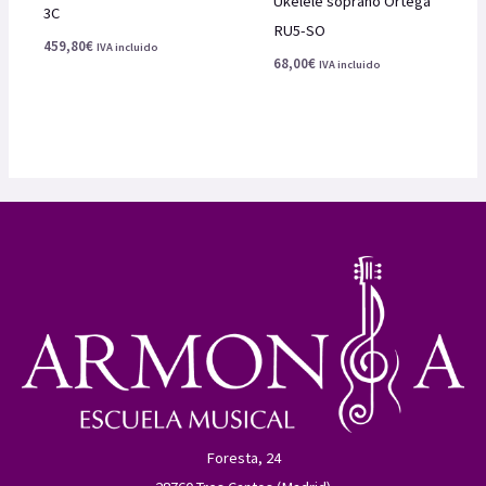
Ukelele soprano Ortega
3C
RU5-SO
459,80
€
IVA incluido
68,00
€
IVA incluido
Foresta, 24