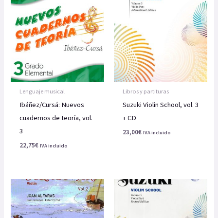
Lenguaje musical
Libros y partituras
Ibáñez/Cursá: Nuevos
Suzuki Violin School, vol. 3
cuadernos de teoría, vol.
+ CD
3
23,00
€
IVA incluido
22,75
€
IVA incluido