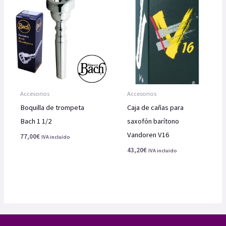
Accesorios
Accesorios
Boquilla de trompeta
Caja de cañas para
Bach 1 1/2
saxofón barítono
Vandoren V16
77,00
€
IVA incluido
43,20
€
IVA incluido